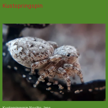
Kustspringspin
Kustspringspin Neeltje Jans