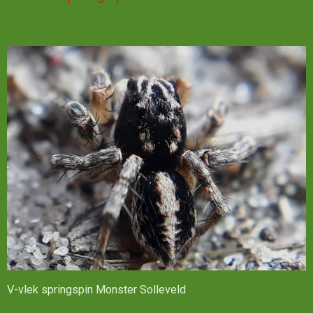
V-vlek springspin Monster Solleveld