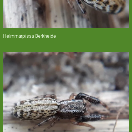
Helmmarpissa Berkheide