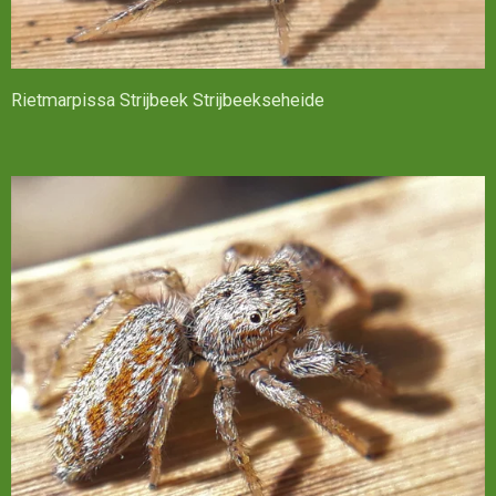
Rietmarpissa Strijbeek Strijbeekseheide