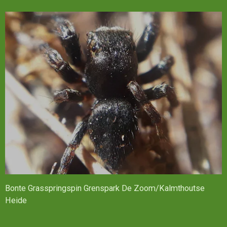
Bonte Grasspringspin Grenspark De Zoom/Kalmthoutse
Heide