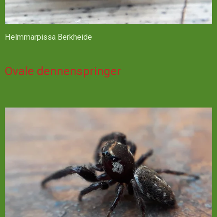
Helmmarpissa Berkheide
Ovale dennenspringer