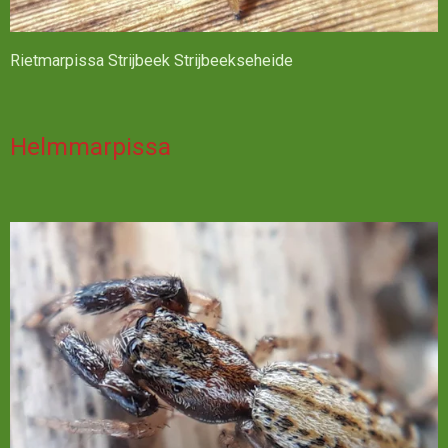
Rietmarpissa Strijbeek Strijbeekseheide
Helmmarpissa