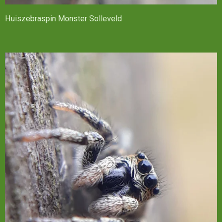
Huiszebraspin Monster Solleveld