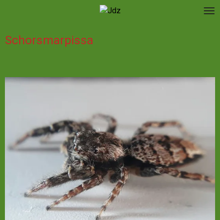
Ga
direct
naar
Schorsmarpissa
de
hoofdinhoud