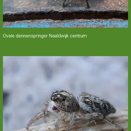
Ovale dennenspringer Naaldwijk centrum