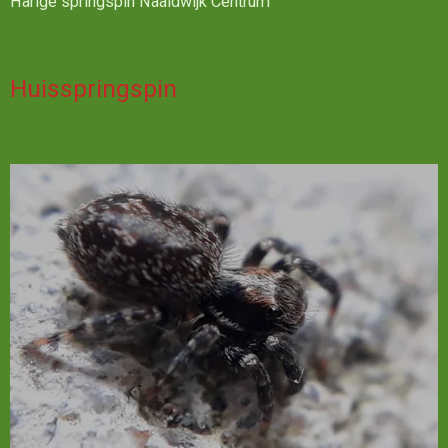
Harige springspin Naaldwijk Centrum
Huisspringspin