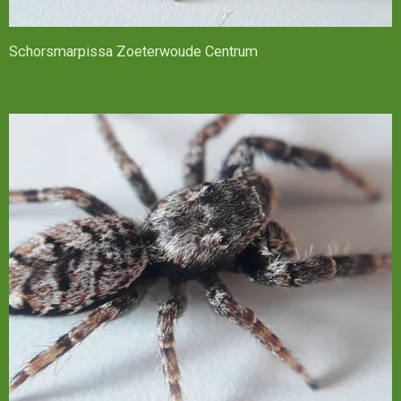
Schorsmarpissa Zoeterwoude Centrum