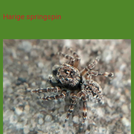
Harige springspin