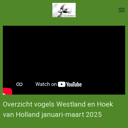
Ga
direct
naar
de
hoofdinhoud
Overzicht vogels Westland en Hoek
van Holland januari-maart 2025