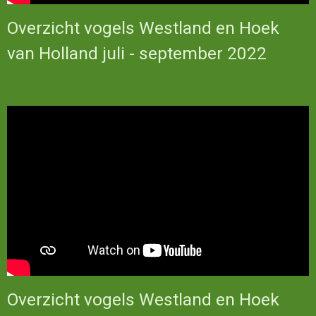
Overzicht vogels Westland en Hoek
van Holland juli - september 2022
Overzicht vogels Westland en Hoek