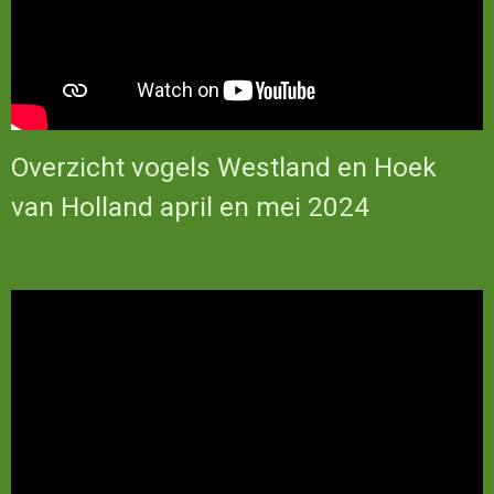
Overzicht vogels Westland en Hoek
van Holland april en mei 2024