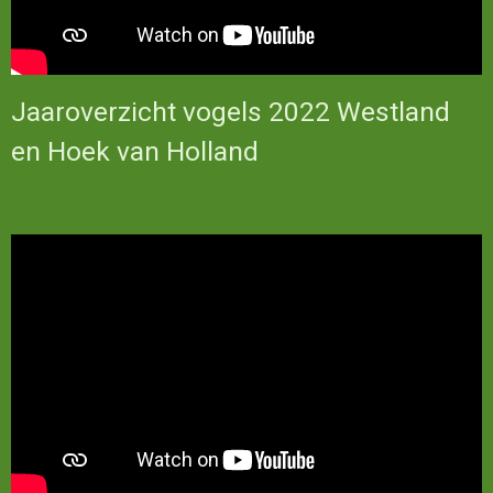
Jaaroverzicht vogels 2022 Westland
en Hoek van Holland