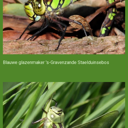
Blauwe glazenmaker 's-Gravenzande Staelduinsebos