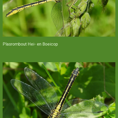
Plasrombout Hei- en Boeicop