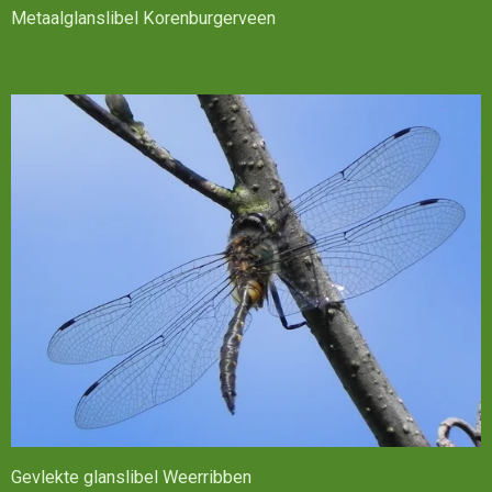
Metaalglanslibel Korenburgerveen
Gevlekte glanslibel Weerribben